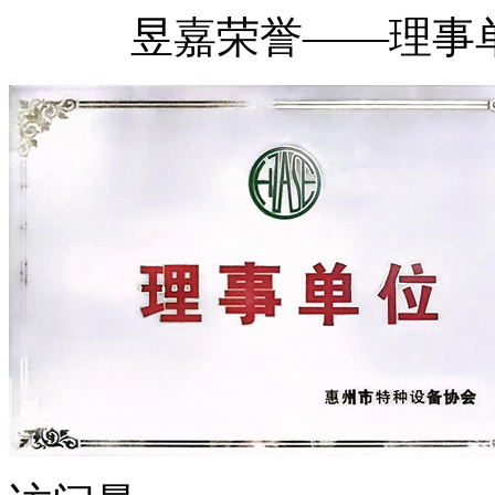
昱嘉荣誉——理事