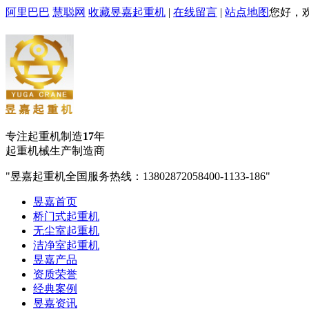
阿里巴巴
慧聪网
收藏昱嘉起重机
|
在线留言
|
站点地图
您好，
专注起重机制造
17
年
起重机械生产制造商
昱嘉起重机全国服务热线：13802872058
400-1133-186
昱嘉首页
桥门式起重机
无尘室起重机
洁净室起重机
昱嘉产品
资质荣誉
经典案例
昱嘉资讯