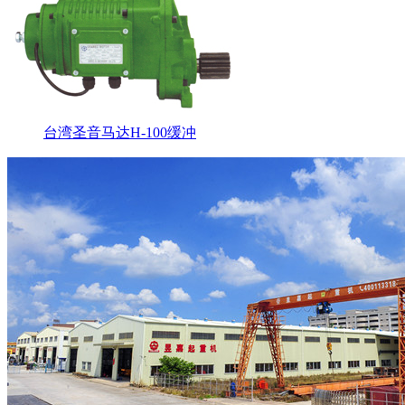
台湾圣音马达H-100缓冲