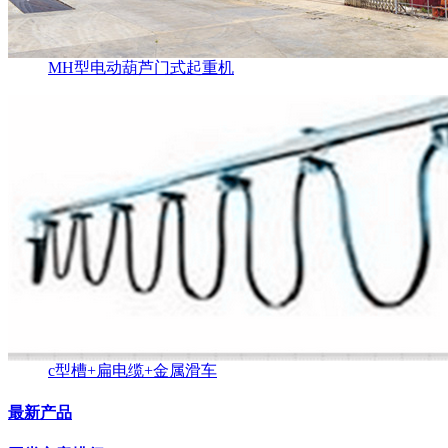
MH型电动葫芦门式起重机
c型槽+扁电缆+金属滑车
最新产品