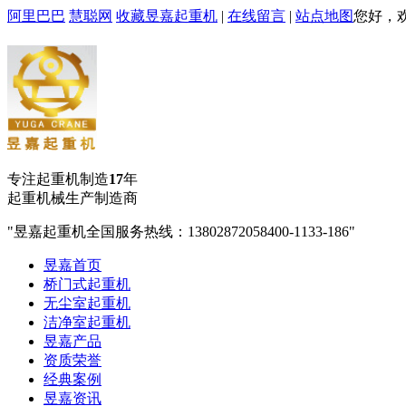
阿里巴巴
慧聪网
收藏昱嘉起重机
|
在线留言
|
站点地图
您好，
专注起重机制造
17
年
起重机械生产制造商
昱嘉起重机全国服务热线：13802872058
400-1133-186
昱嘉首页
桥门式起重机
无尘室起重机
洁净室起重机
昱嘉产品
资质荣誉
经典案例
昱嘉资讯