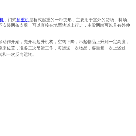
机
，门式
起重机
是桥式起重的一种变形，主要用于室外的货场、料场、
下安装两条支腿，可以直接在地面轨道上行走，主梁两端可以具有外伸
吊动作开始，先开动起升机构，空钩下降，吊起物品上升到一定高度，
原来位置，准备二次吊运工作，每运送一次物品，要重复一次上述过
转和一次反向运转。