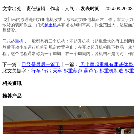
文章出处：
责任编辑：
作者：
人气：
-
发表时间：2024-09-20 08:
龙门吊的原理是用力矩电机收线，放线时力矩电机正常工作，靠大于力
散货的装卸作业，门式
起重机
具有场地利用率高，作业范围大，适应面
悬臂梁。
门式
起重机
，一般都具有三个机构：即起升机构（起重量大的有主副两
然后开动小车运行机构到规定位置停止；在开动起升机构降下物品，然
程，这个过程通常称为一个周期。在一个周期内，各机构不是同时工作
下一篇：
已经是最后一篇了
上一篇：
无尘室起重机有哪些优势
此文关键字：
行车
行吊
天车
起重葫芦
葫芦吊
起重机制造
起重
相关资讯
推荐产品