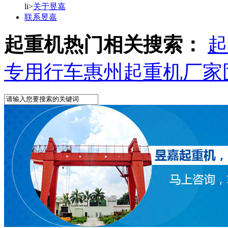
li>
关于昱嘉
联系昱嘉
起重机热门相关搜索：
起
专用行车
惠州起重机厂家