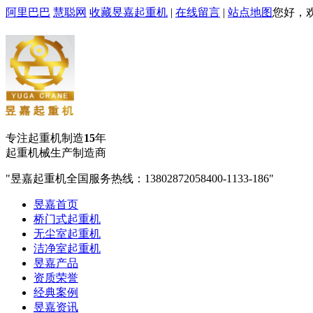
阿里巴巴
慧聪网
收藏昱嘉起重机
|
在线留言
|
站点地图
您好，
专注起重机制造
15
年
起重机械生产制造商
昱嘉起重机全国服务热线：13802872058
400-1133-186
昱嘉首页
桥门式起重机
无尘室起重机
洁净室起重机
昱嘉产品
资质荣誉
经典案例
昱嘉资讯