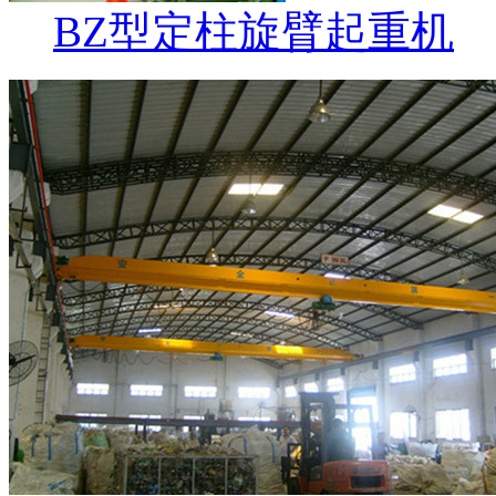
BZ型定柱旋臂起重机