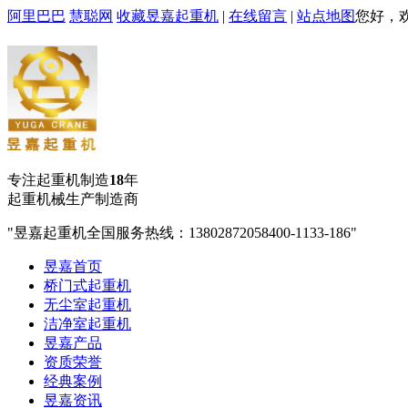
阿里巴巴
慧聪网
收藏昱嘉起重机
|
在线留言
|
站点地图
您好，
专注起重机制造
18
年
起重机械生产制造商
昱嘉起重机全国服务热线：13802872058
400-1133-186
昱嘉首页
桥门式起重机
无尘室起重机
洁净室起重机
昱嘉产品
资质荣誉
经典案例
昱嘉资讯