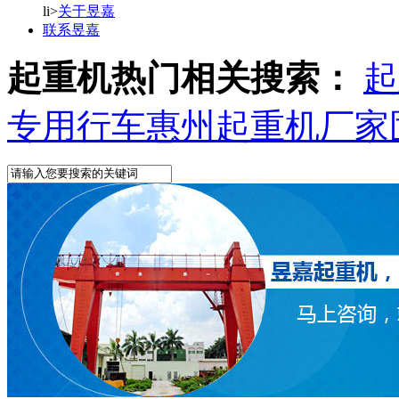
li>
关于昱嘉
联系昱嘉
起重机热门相关搜索：
起
专用行车
惠州起重机厂家