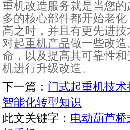
重机改造服务就是当您的
多的核心部件都开始老化
高之时，并且有更先进技
对
起重机产品
做一些改造
命，以及提高其可靠性和
机进行升级改造。
下一篇：
门式起重机技术
智能化转型知识
此文关键字：
电动葫芦桥