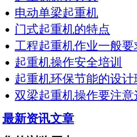
电动单梁起重机
门式起重机的特点
工程起重机作业一般要
起重机操作安全培训
起重机环保节能的设计
双梁起重机操作要注意
最新资讯文章