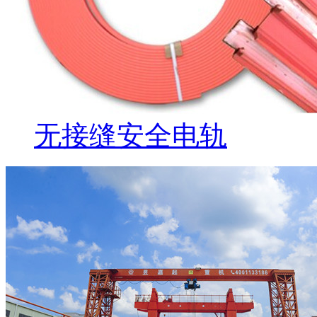
无接缝安全电轨