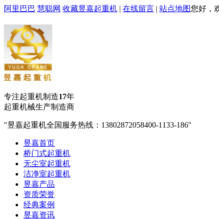
阿里巴巴
慧聪网
收藏昱嘉起重机
|
在线留言
|
站点地图
您好，
专注起重机制造
17
年
起重机械生产制造商
昱嘉起重机全国服务热线：13802872058
400-1133-186
昱嘉首页
桥门式起重机
无尘室起重机
洁净室起重机
昱嘉产品
资质荣誉
经典案例
昱嘉资讯