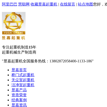
阿里巴巴
慧聪网
收藏昱嘉起重机
|
在线留言
|
站点地图
您好，
专注起重机制造
15
年
起重机械生产制造商
昱嘉起重机全国服务热线：13802872058
400-1133-186
昱嘉首页
桥门式起重机
无尘室起重机
洁净室起重机
昱嘉产品
资质荣誉
经典案例
昱嘉资讯