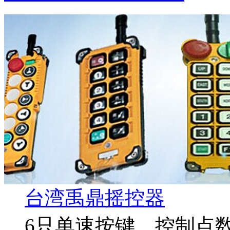
台湾禹鼎摇控器
6只单速按键，控制点数