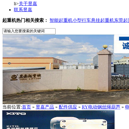
li>
关于昱嘉
联系昱嘉
起重机热门相关搜索：
智能起重机
小型行车
悬挂起重机
东莞起
当前位置:
首页
»
昱嘉产品
»
配件供应
»
RY电动钢丝绳葫芦
»