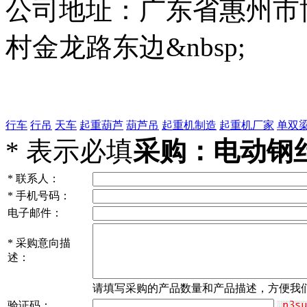
公司地址：广东省惠州市
村金龙路东边&nbsp;
行车
行吊
天车
起重葫芦
葫芦吊
起重机制造
起重机厂家
单双
*
表示必填
采购：电动钢
*
联系人：
*
手机号码：
电子邮件：
*
采购意向描
述：
请填写
采购
的产品数量和产品描述，方便我
验证码：