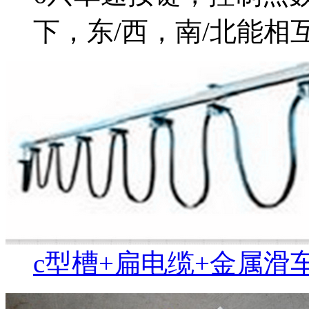
下，东/西，南/北能相
c型槽+扁电缆+金属滑