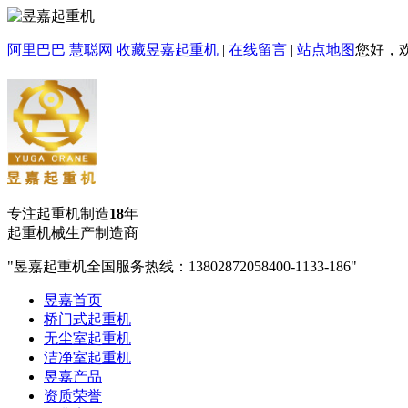
阿里巴巴
慧聪网
收藏昱嘉起重机
|
在线留言
|
站点地图
您好，
专注起重机制造
18
年
起重机械生产制造商
昱嘉起重机全国服务热线：13802872058
400-1133-186
昱嘉首页
桥门式起重机
无尘室起重机
洁净室起重机
昱嘉产品
资质荣誉