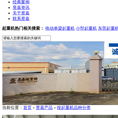
经典案例
昱嘉资讯
关于昱嘉
联系昱嘉
起重机热门相关搜索：
电动单梁起重机
小型起重机
东莞起重
当前位置：
首页
»
昱嘉产品
»
按起重机品种分类