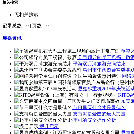
相关搜索
无相关搜索
记录总数：0 | 页数：0
昱嘉资讯
单梁
公司领导向员工祝福、敬
平海双月湾旅游完满结束
惠州市牛商协会常委参
网络
昱嘉起重机2015年庆祝活
KIT
东莞
节日里买什么才是最佳？
支持就是爱国的最大力量
起重机的安全操作分析
搬迁启示
昱嘉