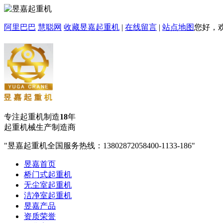
阿里巴巴
慧聪网
收藏昱嘉起重机
|
在线留言
|
站点地图
您好，
专注起重机制造
18
年
起重机械生产制造商
昱嘉起重机全国服务热线：13802872058
400-1133-186
昱嘉首页
桥门式起重机
无尘室起重机
洁净室起重机
昱嘉产品
资质荣誉