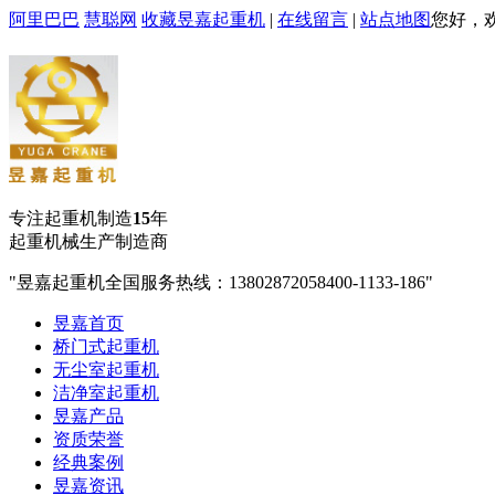
阿里巴巴
慧聪网
收藏昱嘉起重机
|
在线留言
|
站点地图
您好，
专注起重机制造
15
年
起重机械生产制造商
昱嘉起重机全国服务热线：13802872058
400-1133-186
昱嘉首页
桥门式起重机
无尘室起重机
洁净室起重机
昱嘉产品
资质荣誉
经典案例
昱嘉资讯