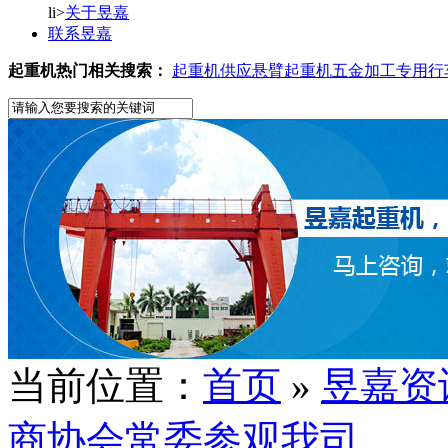
li>
关于昱嘉
联系昱嘉
起重机热门相关搜索：
起重机供应
悬臂起重机
五金加工专用行
当前位置：
首页
»
昱嘉资
商协会常委参观我司