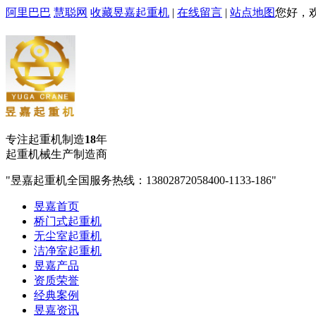
阿里巴巴
慧聪网
收藏昱嘉起重机
|
在线留言
|
站点地图
您好，
专注起重机制造
18
年
起重机械生产制造商
昱嘉起重机全国服务热线：13802872058
400-1133-186
昱嘉首页
桥门式起重机
无尘室起重机
洁净室起重机
昱嘉产品
资质荣誉
经典案例
昱嘉资讯