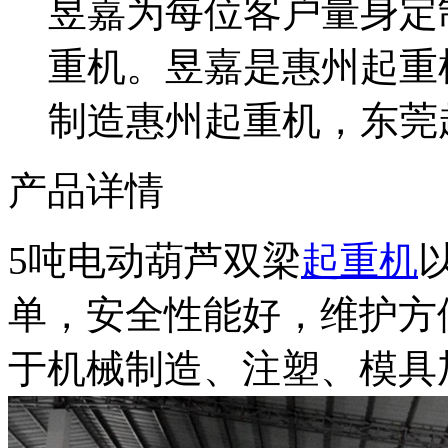
昱嘉为每位客户量身定
重机。昱嘉是惠州起重
制造惠州起重机，东莞
产品详情
5吨电动葫芦双梁
起重机
单，安全性能好，维护方
于机械制造、注塑、模具