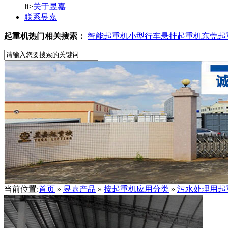
li>
关于昱嘉
联系昱嘉
起重机热门相关搜索：
智能起重机
小型行车
悬挂起重机
东莞起
当前位置:
首页
»
昱嘉产品
»
按起重机应用分类
»
污水处理用起