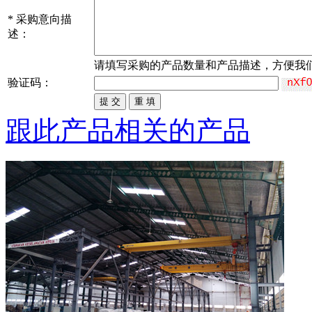
*
采购意向描
述：
请填写
采购
的产品数量和产品描述，方便我
验证码：
跟此产品相关的产品