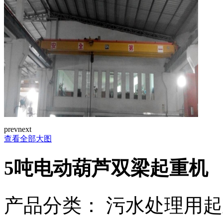
prev
next
查看全部大图
5吨电动葫芦双梁起重机
产品分类：
污水处理用起