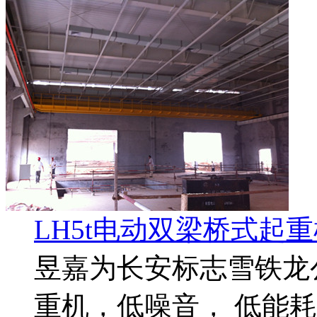
LH5t电动双梁桥式起
昱嘉为长安标志雪铁龙
重机，低噪音， 低能