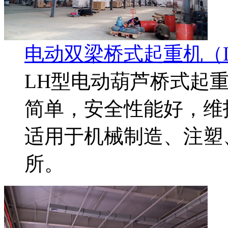
电动双梁桥式起重机（LH
LH型电动葫芦桥式起
简单，安全性能好，维
适用于机械制造、注塑
所。