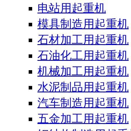
电站用起重机
模具制造用起重机
石材加工用起重机
石油化工用起重机
机械加工用起重机
水泥制品用起重机
汽车制造用起重机
五金加工用起重机