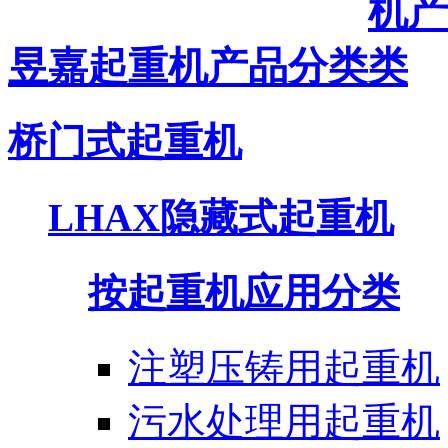
昱嘉起重机
产品分类
桥门式起重机
LHAX隐藏式起重机
按起重机应用分类
注塑压铸用起重机
污水处理用起重机