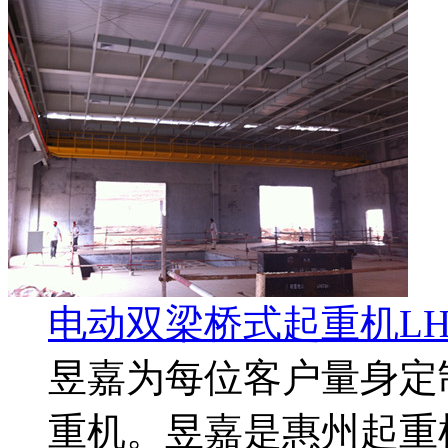
电动双梁桥式起重机LH
昱嘉为每位客户量身定
重机。昱嘉是惠州起重