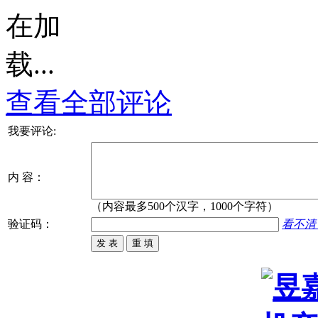
查看全部评论
我要评论:
内 容：
（内容最多500个汉字，1000个字符）
验证码：
看不清