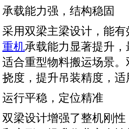
承载能力强，结构稳固‌
采用双梁主梁设计，能有
重机
承载能力显著提升，
适合重型物料搬运场景。
挠度，提升吊装精度，适
运行平稳，定位精准‌
双梁设计增强了整机刚性