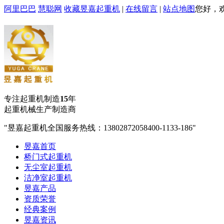
阿里巴巴
慧聪网
收藏昱嘉起重机
|
在线留言
|
站点地图
您好，
专注起重机制造
15
年
起重机械生产制造商
昱嘉起重机全国服务热线：13802872058
400-1133-186
昱嘉首页
桥门式起重机
无尘室起重机
洁净室起重机
昱嘉产品
资质荣誉
经典案例
昱嘉资讯