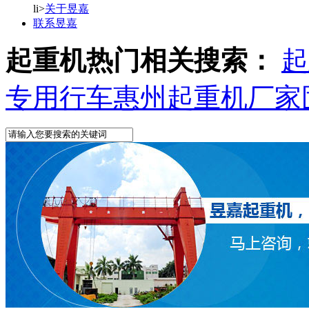
li>
关于昱嘉
联系昱嘉
起重机热门相关搜索：
起
专用行车
惠州起重机厂家